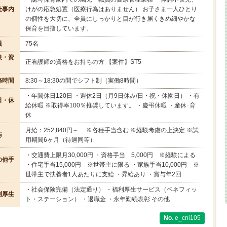
仕事内
けがの応急処置（医療行為はありません） お子さま一人ひとり
の個性を大切に、全員にしっかりと目が行き届くきめ細やかな
保育を目指しています。
員
75名
験・資
正看護師の資格をお持ちの方 【案件】ST5
務時間
8:30～18:30の間でシフト制（実働8時間）
・年間休日120日 ・週休2日（月9日休み/日・祝・休園日） ・有
日・休
給休暇 ※取得率100％推奨しています。 ・慶弔休暇 ・産休･育
休
月給：252,840円～ ※各種手当含む ※経験考慮の上決定 ※試
与
用期間6ヶ月（待遇同等）
・交通費上限月30,000円 ・資格手当 5,000円 ※経験による
の他手
・住宅手当15,000円 ※世帯主に限る ・家族手当10,000円 ※
世帯主で扶養者1人あたりに支給 ・昇給あり ・賞与年2回
・社会保険完備（法定通り） ・福利厚生サービス（ベネフィッ
利厚生
ト・ステーション） ・退職金 ・永年勤続表彰 その他
e_cni105