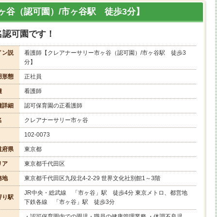
ヶ谷（認可園）/市ヶ谷駅 徒歩3分】
名認可園です！
イン説
看護師【クレアナーサリー市ヶ谷（認可園）/市ヶ谷駅 徒歩3
分】
用形態
正社員
種
看護師
種詳細
認可保育園の正看護師
名
クレアナーサリー市ヶ谷
102-0073
道府県
東京都
リア
東京都千代田区
務地
東京都千代田区九段北4-2-29 世界文化社別館1～3階
JR中央・総武線 「市ヶ谷」駅 徒歩4分 東京メトロ、都営地
寄り駅
下鉄各線 「市ヶ谷」駅 徒歩3分
・認可保育園内での園児・職員の健康管理業務 ・体調不良児、