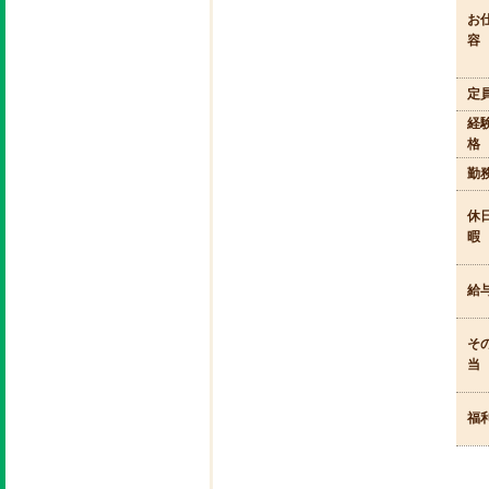
お
容
定
経
格
勤
休
暇
給
そ
当
福