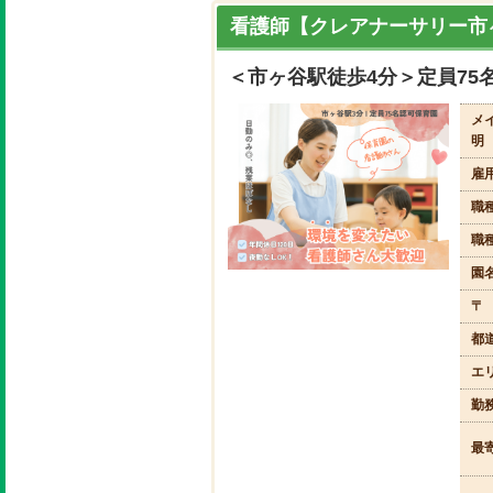
看護師【クレアナーサリー市
＜市ヶ谷駅徒歩4分＞定員75
メ
明
雇
職
職
園
〒
都
エ
勤
最