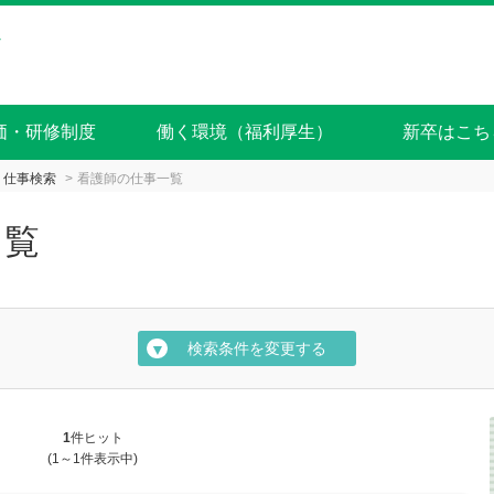
価・研修制度
働く環境（福利厚生）
新卒はこち
仕事検索
看護師の仕事一覧
一覧
検索条件を変更する
▼
1
件ヒット
(1～1件表示中)