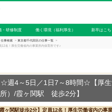
価・研修制度
働く環境（福利厚生）
新卒はこち
仕事検索
東京都千代田区の仕事一覧
員12名！厚生労働省内の事業所内保育所です♪
☆週4～5日／1日7～8時間☆【厚
所）/霞ヶ関駅 徒歩2分】
【霞ヶ関駅徒歩2分】定員12名！厚生労働省内の事