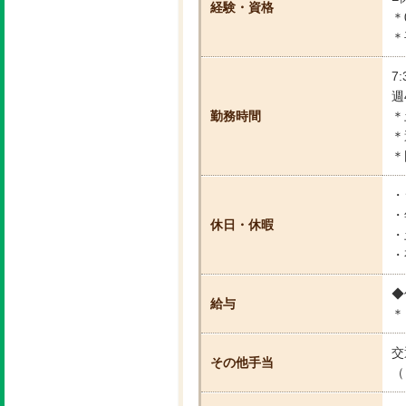
経験・資格
＊
＊
7
週
勤務時間
＊
＊
＊
・
・
休日・休暇
・
・
◆
給与
＊
交
その他手当
（