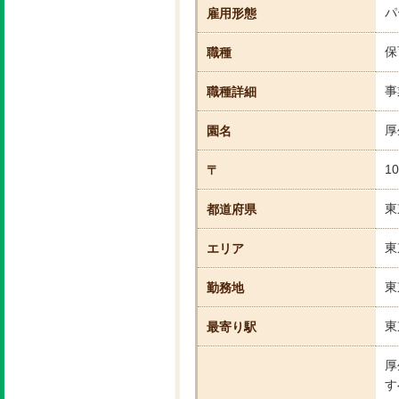
パ
雇用形態
保
職種
事
職種詳細
厚
園名
10
〒
東
都道府県
東
エリア
東
勤務地
東
最寄り駅
厚
す