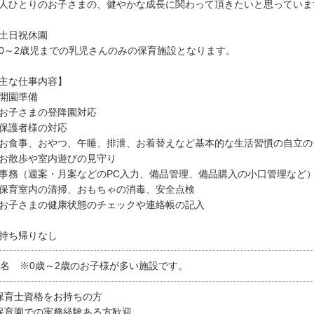
人ひとりのお子さまの、健やかな成長に関わって頂きたいと思っていま
土日祝休園
0～2歳児までの乳児さんのみの保育施設となります。
主な仕事内容】
開園準備
お子さまの登降園対応
保護者様の対応
お食事、おやつ、午睡、排泄、お着替えなど基本的な生活習慣の自立の
お散歩や室内遊びの見守り
事務（週案・月案などのPC入力、備品管理、備品購入の小口管理など
保育室内の清掃、おもちゃの消毒、安全点検
お子さまの健康状態のチェックや連絡帳の記入
持ち帰りなし
2名 ※0歳～2歳のお子様が多い施設です。
保育士資格をお持ちの方
保育園での実務経験ある方歓迎