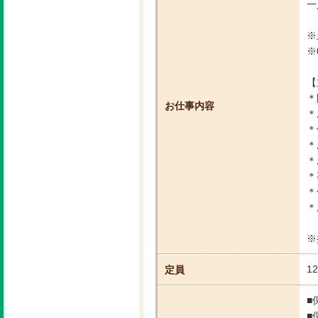
一
※
※
【
＊
お仕事内容
＊
＊
＊
＊
＊
＊
＊
※
1
定員
■
■