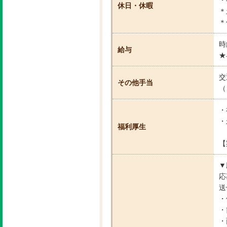
休日・休暇
＊
＊
時
給与
★
交
その他手当
（
・
・
福利厚生
【
▼
応
送
・
・
・