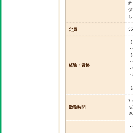
約
保
し
3
定員
【
・
【
・
経験・資格
・
・
【
7
勤務時間
※
※
・
・