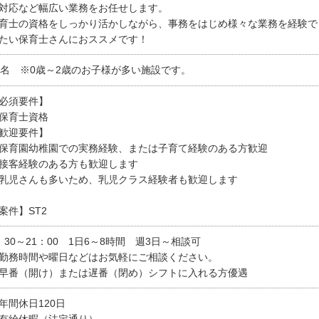
対応など幅広い業務をお任せします。
育士の資格をしっかり活かしながら、事務をはじめ様々な業務を経験で
たい保育士さんにおススメです！
5名 ※0歳～2歳のお子様が多い施設です。
必須要件】
保育士資格
歓迎要件】
保育園幼稚園での実務経験、または子育て経験のある方歓迎
接客経験のある方も歓迎します
乳児さんも多いため、乳児クラス経験者も歓迎します
案件】ST2
：30～21：00 1日6～8時間 週3日～相談可
勤務時間や曜日などはお気軽にご相談ください。
早番（開け）または遅番（閉め）シフトに入れる方優遇
年間休日120日
有給休暇（法定通り）