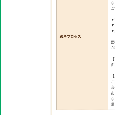
な
ご
▼
▼
▼
選考プロセス
面
在
【
面
【
ご
合
あ
な
選