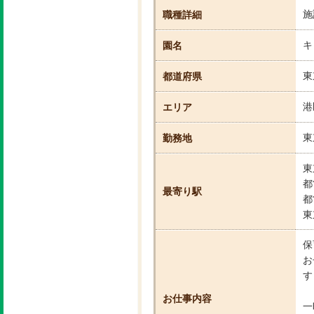
施
職種詳細
キ
園名
東
都道府県
港
エリア
東
勤務地
東
都
最寄り駅
都
東
保
お
す
お仕事内容
一