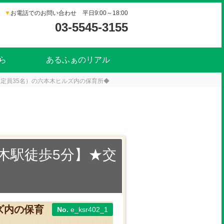
▼
お電話でのお問い合わせ 平日9:00～18:00
03-5545-3155
ら
あるふぁのリアル
定員35名）の六本木ヒルズ内の保育所◆
木駅徒歩5分】★交
ズ内の保育
e_ksr402_1