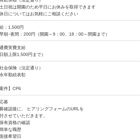
土日祝は開園のため平日にお休みを取得できます
休日についてはお気軽にご相談ください
給：1,500円
早朝･夜間：200円（開園～9：00、18：00～閉園まで）
通費実費支給
日額上限1,500円まで）
社会保険（法定通り）
永年勤続表彰
案件】CP6
応募
募確認後に、 ヒアリングフォームのURLを
付させていただきます。
保有資格の確認
簡単な職歴
面接希望日