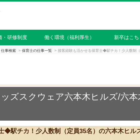
価・研修制度
働く環境（福利厚生）
新卒はこち
仕事検索
保育士の仕事一覧
接客経験も活かせる保育士◆駅チカ！少人数制（
ッズスクウェア六本木ヒルズ/六本
士◆駅チカ！少人数制（定員35名）の六本木ヒル