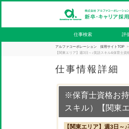
仕事検索
評
アルファコーポレーション 採用サイトTOP
【関東エリア】週3日～♪英語スキル&保育士資
仕事情報詳細
※保育士資格お
スキル）【関東
【関東エリア】週3日～