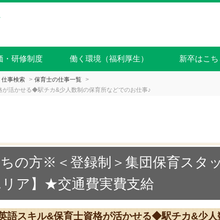
価・研修制度
働く環境（福利厚生）
新卒はこち
仕事検索
保育士の仕事一覧
格が活かせる◆駅チカ&少人数制の保育所などでのお仕事♪
持ちの方※＜登録制＞集団保育スタ
エリア】★交通費実費支給
♪英語スキル&保育士資格が活かせる◆駅チカ&少人