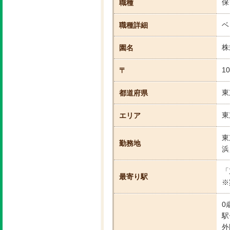
保
職種
ベ
職種詳細
株
園名
10
〒
東
都道府県
東
エリア
東
勤務地
浜
「
最寄り駅
※
0
駅
外