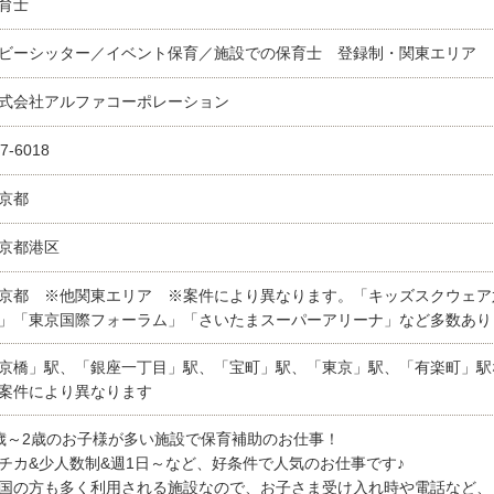
育士
ビーシッター／イベント保育／施設での保育士 登録制・関東エリア
式会社アルファコーポレーション
7-6018
京都
京都港区
京都 ※他関東エリア ※案件により異なります。「キッズスクウェア
」「東京国際フォーラム」「さいたまスーパーアリーナ」など多数あり
京橋」駅、「銀座一丁目」駅、「宝町」駅、「東京」駅、「有楽町」駅
案件により異なります
歳～2歳のお子様が多い施設で保育補助のお仕事！
チカ&少人数制&週1日～など、好条件で人気のお仕事です♪
国の方も多く利用される施設なので、お子さま受け入れ時や電話など、