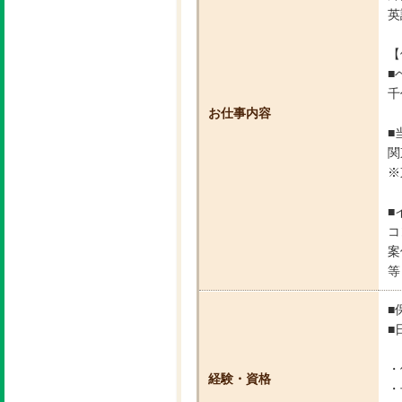
英
【
■
千
お仕事内容
■
関
※
■
コ
案
等
■
■
・
経験・資格
・