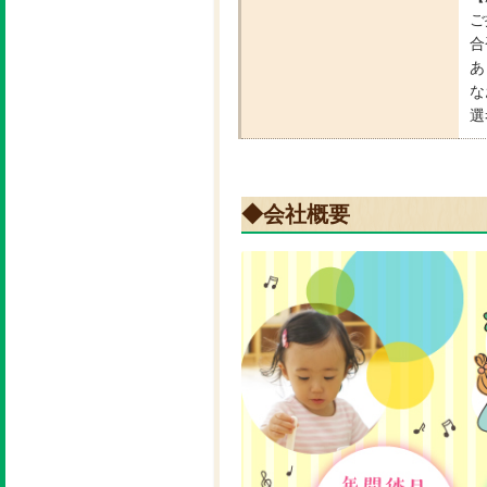
ご
合
あ
な
選
◆会社概要