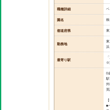
ベ
職種詳細
株
園名
東
都道府県
東
勤務地
浜
「
最寄り駅
※
0
駅
外
英
【
■