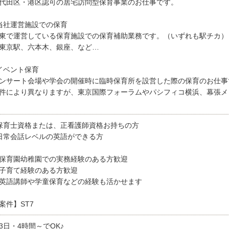
代田区・港区認可の居宅訪問型保育事業のお仕事です。
当社運営施設での保育
東で運営している保育施設での保育補助業務です。（いずれも駅チカ）
東京駅、六本木、銀座、など…
イベント保育
ンサート会場や学会の開催時に臨時保育所を設営した際の保育のお仕事
件により異なりますが、東京国際フォーラムやパシフィコ横浜、幕張メ
保育士資格または、正看護師資格お持ちの方
日常会話レベルの英語ができる方
保育園幼稚園での実務経験のある方歓迎
子育て経験のある方歓迎
英語講師や学童保育などの経験も活かせます
案件】ST7
3日・4時間～でOK♪