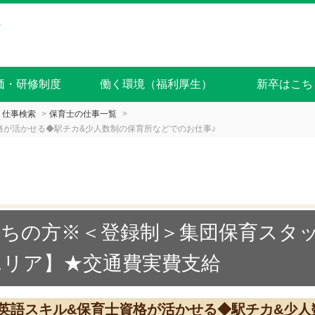
価・研修制度
働く環境（福利厚生）
新卒はこち
仕事検索
保育士の仕事一覧
格が活かせる◆駅チカ&少人数制の保育所などでのお仕事♪
持ちの方※＜登録制＞集団保育スタ
エリア】★交通費実費支給
♪英語スキル&保育士資格が活かせる◆駅チカ&少人