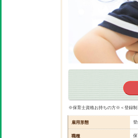
※保育士資格お持ちの方※＜登録制
登
雇用形態
保
職種