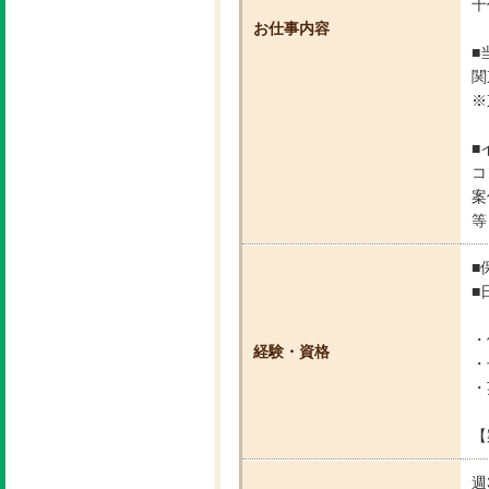
千
お仕事内容
■
関
※
■
コ
案
等
■
■
・
経験・資格
・
・
【
週