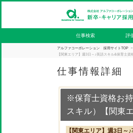
仕事検索
評
アルファコーポレーション 採用サイトTOP
【関東エリア】週3日～♪英語スキル&保育士資
仕事情報詳細
※保育士資格お
スキル）【関東
【関東エリア】週3日～