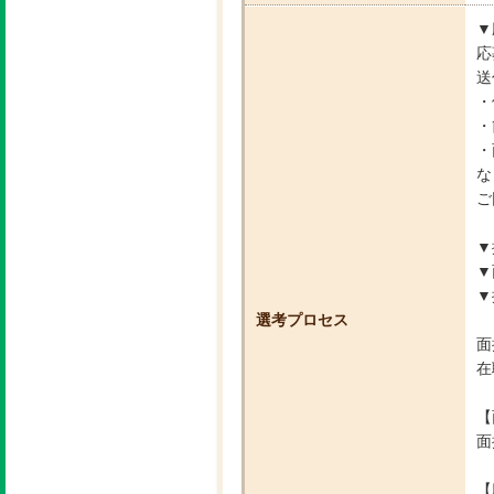
▼
応
送
・
・
・
な
ご
▼
▼
▼
選考プロセス
面
在
【
面
【