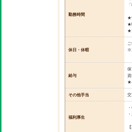
「
勤務時間
★
★
★
ご
休日・休暇
※
シ
保
給与
資
★
交
その他手当
・
・
福利厚生
【